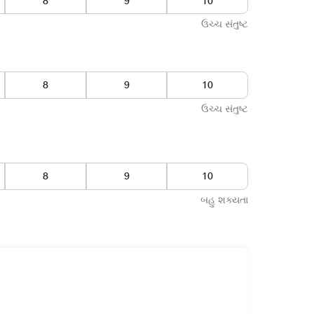
7
8
9
ઉચ્ચ સંતુષ્ટ
ઉચ્ચ સંતુષ્ટ
7
8
9
બહુ શક્યતા
7
8
9