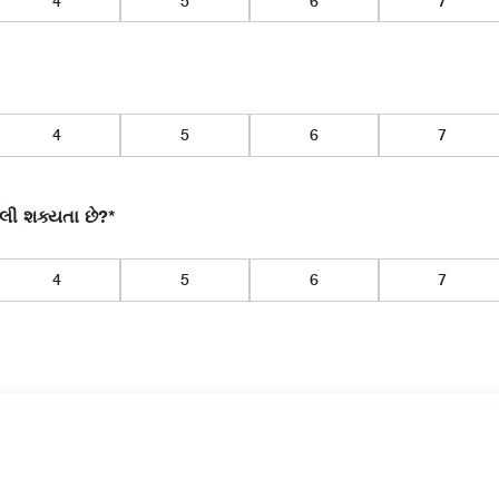
3
4
5
6
3
4
5
6
ી શક્યતા છે?*
3
4
5
6