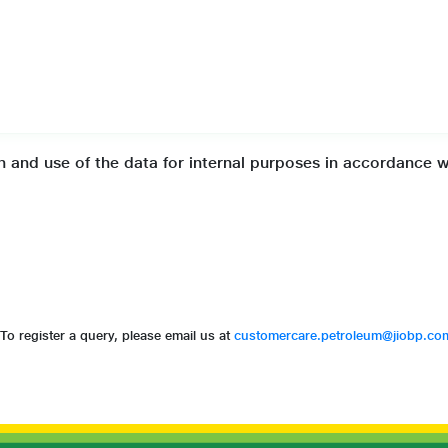
3
4
5
6
on and use of the data for internal purposes in accordance wi
3
4
5
6
To register a query, please email us at
customercare.petroleum@jiobp.co