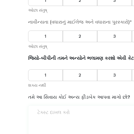
1
2
ઓછા સંતુષ્
નાવીન્યતા (વધારાનું માઈલેજ અને વધારાના પુરસ્કારો)*
ઓછા સંતુષ્
1
2
જિયો-બીપીની તમને અન્યોને ભલામણ કરશો એવી કેટલ
શક્ય નથી
1
2
તમે આ સિવાય કોઈ અન્ય ફીડબેક આપવા માગો છો?