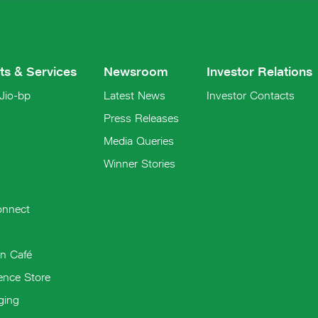
ts & Services
Newsroom
Investor Relations
 Jio-bp
Latest News
Investor Contacts
Press Releases
Media Queries
Winner Stories
onnect
n Café
ence Store
ging