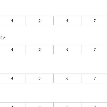
3
4
5
6
ી)*
3
4
5
6
3
4
5
6