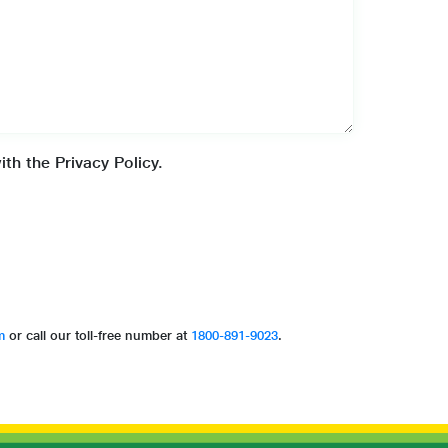
7
8
9
th the Privacy Policy.
7
8
9
m
or call our toll-free number at
1800-891-9023
.