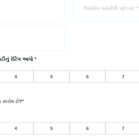
નું રેટિંગ આપો *
 સંતોષ છે?*