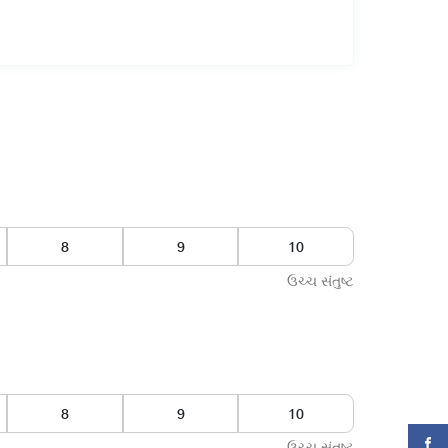
ઉચ્ચ સંતુષ્ટ
ઉચ્ચ સંતુષ્ટ