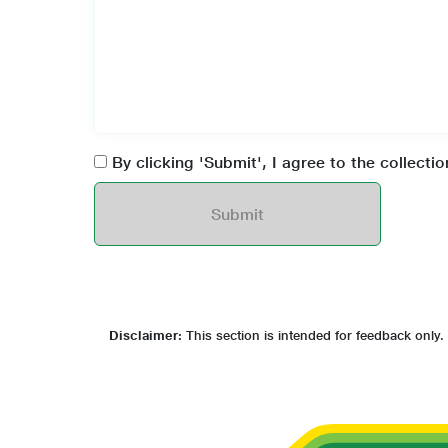
1
2
By clicking 'Submit', I agree to the collecti
1
2
Submit
Disclaimer:
This section is intended for feedback only. 